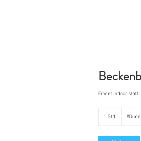
Beckenb
Findet Indoor statt.
1 Std.
1
#Dude
S
t
d