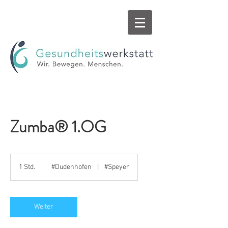
Zumba® 1.OG
1 Std.
1
#Dudenhofen
|
#Speyer
S
t
d
Weiter